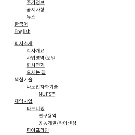
주가정보
공지사항
뉴스
한국어
English
회사소개
회사개요
사업영역/모델
회사연혁
오시는 길
핵심기술
나노입자화기술
NUFS™
제약사업
파트너링
연구용역
공동개발/라이센싱
파이프라인