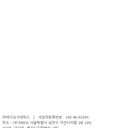
오시는 길
바이오시네틱스로 오시는 길을 안내해드립니다.
Read More
㈜바이오시네틱스 | 사업자등록번호 : 105-86-63304
주소 : (우)08501 서울특별시 금천구 가산디지털 2로 184,
822호 (가산동, 벽산디지털밸리 2차)