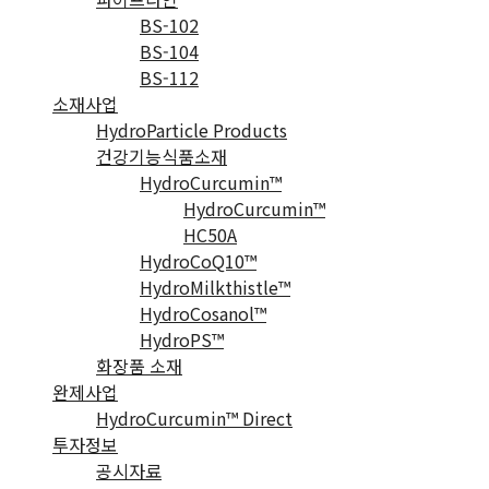
BS-102
BS-104
BS-112
소재사업
HydroParticle Products
건강기능식품소재
HydroCurcumin™
HydroCurcumin™
HC50A
HydroCoQ10™
HydroMilkthistle™
HydroCosanol™
HydroPS™
화장품 소재
완제사업
HydroCurcumin™ Direct
투자정보
공시자료